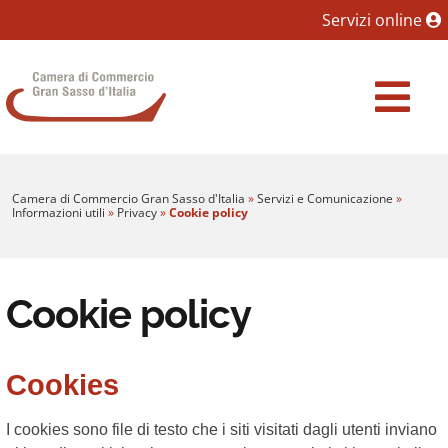
Sezione salto blocchi
Servizi online
Vai al sezione Percorso briciole di pane
Camera di Commercio Gran Sasso d'Italia
Vai al Contenuto principale della pagina
Vai al footer
Camera di Commercio Gran Sasso d'Italia
»
Servizi e Comunicazione
»
Informazioni utili
»
Privacy
»
Cookie policy
Cookie policy
Cookies
I cookies sono file di testo che i siti visitati dagli utenti inviano