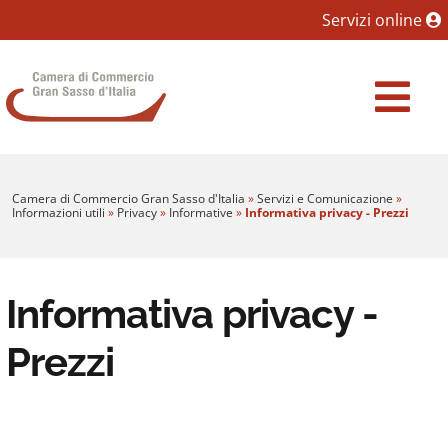
Sezione salto blocchi
Servizi online
Vai al sezione Percorso briciole di pane
Camera di Commercio Gran Sasso d'Italia
Vai al Contenuto principale della pagina
Vai al footer
Camera di Commercio Gran Sasso d'Italia
»
Servizi e Comunicazione
»
Informazioni utili
»
Privacy
»
Informative
»
Informativa privacy - Prezzi
Informativa privacy -
Prezzi