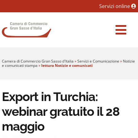
Sezione salto blocchi
Servizi online
Vai al sezione Percorso briciole di pane
Camera di Commercio Gran Sasso d'Italia
Vai al Contenuto principale della pagina
Vai al footer
Camera di Commercio Gran Sasso d'Italia
»
Servizi e Comunicazione
»
Notizie
e comunicati stampa
»
lettura Notizie e comunicati
Export in Turchia:
webinar gratuito il 28
maggio