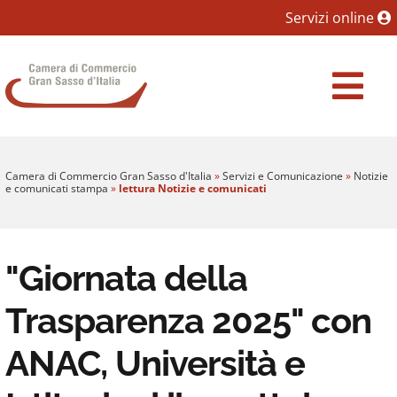
Sezione salto blocchi
Servizi online
Vai al sezione Percorso briciole di pane
Camera di Commercio Gran Sasso d'Italia
Vai al Contenuto principale della pagina
Vai al footer
Camera di Commercio Gran Sasso d'Italia
»
Servizi e Comunicazione
»
Notizie
e comunicati stampa
»
lettura Notizie e comunicati
"Giornata della
Trasparenza 2025" con
ANAC, Università e