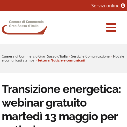
Sezione salto blocchi
Servizi online
Vai al sezione Percorso briciole di pane
Camera di Commercio Gran Sasso d'Italia
Vai al Contenuto principale della pagina
Vai al footer
Camera di Commercio Gran Sasso d'Italia
»
Servizi e Comunicazione
»
Notizie
e comunicati stampa
»
lettura Notizie e comunicati
Transizione energetica:
webinar gratuito
martedì 13 maggio per