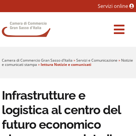
Sezione salto blocchi
Servizi online
Vai al sezione Percorso briciole di pane
Camera di Commercio Gran Sasso d'Italia
Vai al Contenuto principale della pagina
Vai al footer
Camera di Commercio Gran Sasso d'Italia
»
Servizi e Comunicazione
»
Notizie
e comunicati stampa
»
lettura Notizie e comunicati
Infrastrutture e
logistica al centro del
futuro economico