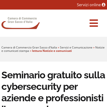
Sezione salto blocchi
Servizi online
Vai al sezione Percorso briciole di pane
Camera di Commercio Gran Sasso d'Italia
Vai al Contenuto principale della pagina
Vai al footer
Camera di Commercio Gran Sasso d'Italia
»
Servizi e Comunicazione
»
Notizie
e comunicati stampa
»
lettura Notizie e comunicati
Seminario gratuito sulla
cybersecurity per
aziende e professionisti