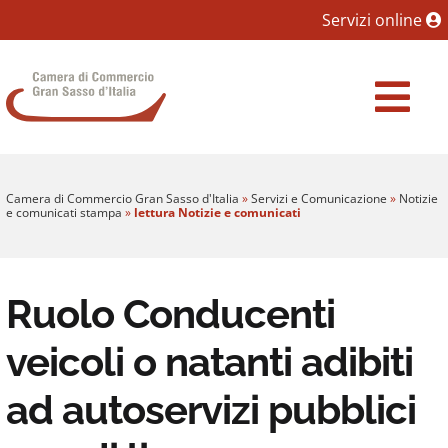
Sezione salto blocchi
Servizi online
Vai al sezione Percorso briciole di pane
Camera di Commercio Gran Sasso d'Italia
Vai al Contenuto principale della pagina
Vai al footer
Camera di Commercio Gran Sasso d'Italia
»
Servizi e Comunicazione
»
Notizie
e comunicati stampa
»
lettura Notizie e comunicati
Ruolo Conducenti
veicoli o natanti adibiti
ad autoservizi pubblici