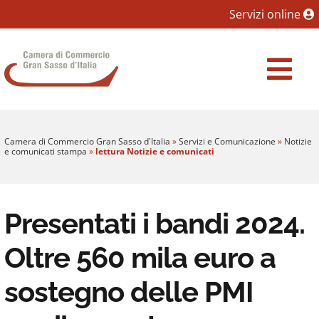
Sezione salto blocchi
Servizi online
Vai al sezione Percorso briciole di pane
Camera di Commercio Gran Sasso d'Italia
Vai al Contenuto principale della pagina
Vai al footer
Camera di Commercio Gran Sasso d'Italia
»
Servizi e Comunicazione
»
Notizie
e comunicati stampa
»
lettura Notizie e comunicati
Presentati i bandi 2024.
Oltre 560 mila euro a
sostegno delle PMI