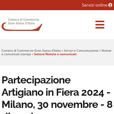
Sezione salto blocchi
Servizi online
Vai al sezione Percorso briciole di pane
Camera di Commercio Gran Sasso d'Italia
Vai al Contenuto principale della pagina
Vai al footer
Camera di Commercio Gran Sasso d'Italia
»
Servizi e Comunicazione
»
Notizie
e comunicati stampa
»
lettura Notizie e comunicati
Partecipazione
Artigiano in Fiera 2024 -
Milano, 30 novembre - 8