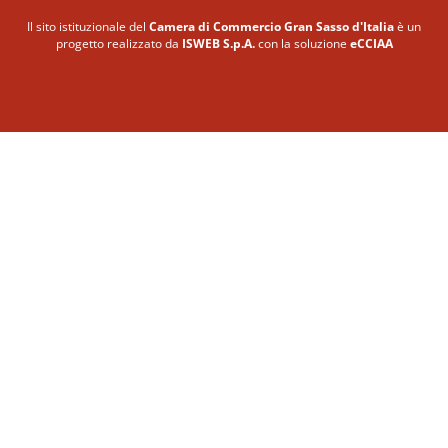
Il sito istituzionale del
Camera di Commercio Gran Sasso d'Italia
è un
progetto realizzato da
ISWEB S.p.A.
con la soluzione
eCCIAA