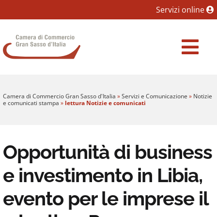
Sezione salto blocchi
Servizi online
Vai al sezione Percorso briciole di pane
Camera di Commercio Gran Sasso d'Italia
Vai al Contenuto principale della pagina
Vai al footer
Camera di Commercio Gran Sasso d'Italia
»
Servizi e Comunicazione
»
Notizie
e comunicati stampa
»
lettura Notizie e comunicati
Opportunità di business
e investimento in Libia,
evento per le imprese il