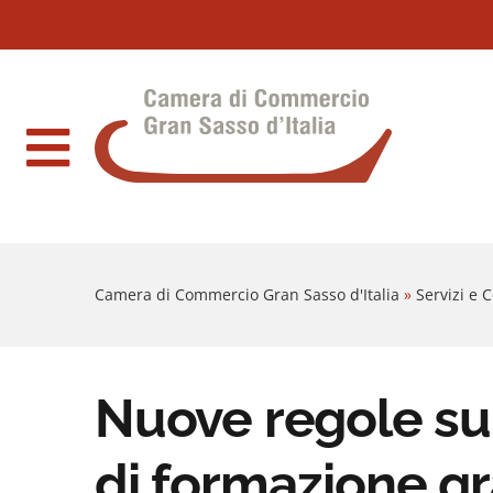
Sezione salto blocchi
Vai al sezione Percorso briciole di pane
Camera di Commercio Gran Sasso d'Italia
Vai al Contenuto principale della pagina
Vai al footer
Camera di Commercio Gran Sasso d'Italia
»
Servizi e
Nuove regole sull
di formazione gr