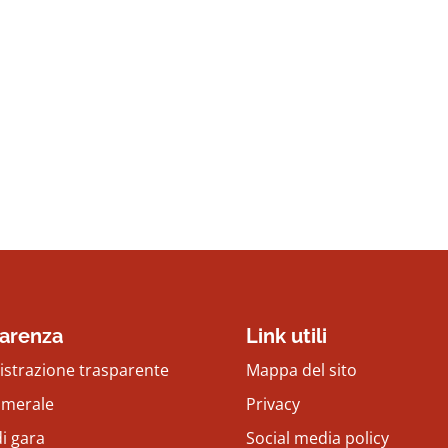
arenza
Link utili
strazione trasparente
Mappa del sito
amerale
Privacy
i gara
Social media policy