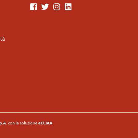
Seguici su Facebook
Seguici su Twitter
Seguici su Instagram
Seguici su LinkeIn
ità
p.A.
con la soluzione
eCCIAA