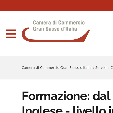
Sezione salto blocchi
Vai al sezione Percorso briciole di pane
Camera di Commercio Gran Sasso d'Italia
Vai al Contenuto principale della pagina
Vai al footer
Camera di Commercio Gran Sasso d'Italia
»
Servizi e
Formazione: dal 
Inglese - livello