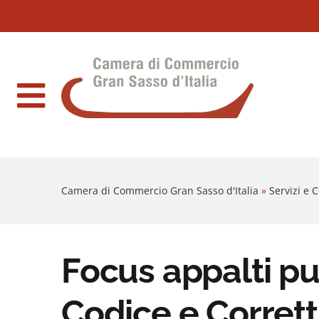
Sezione salto blocchi
Vai al sezione Percorso briciole di pane
Camera di Commercio Gran Sasso d'Italia
Vai al Contenuto principale della pagina
Vai al footer
Camera di Commercio Gran Sasso d'Italia
»
Servizi e
Focus appalti pu
Codice e Corrett