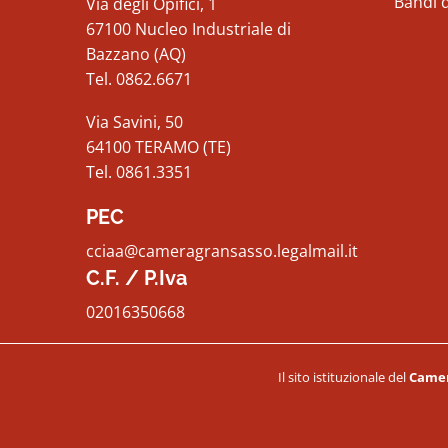
Bandi 
Via degli Opifici, 1
67100 Nucleo Industriale di
Bazzano (AQ)
Tel. 0862.6671
Via Savini, 50
64100 TERAMO (TE)
Tel. 0861.3351
PEC
cciaa@cameragransasso.legalmail.it
C.F. / P.Iva
02016350668
Il sito istituzionale del
Camer