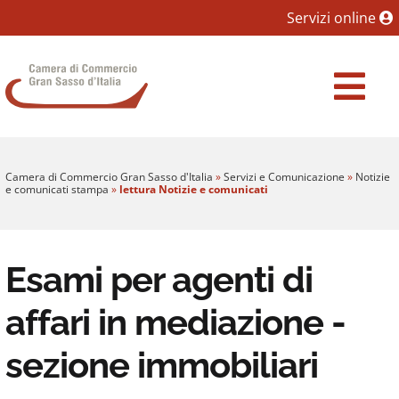
Sezione salto blocchi
Servizi online
Vai al sezione Percorso briciole di pane
Camera di Commercio Gran Sasso d'Italia
Vai al Contenuto principale della pagina
Vai al footer
Camera di Commercio Gran Sasso d'Italia
»
Servizi e Comunicazione
»
Notizie
e comunicati stampa
»
lettura Notizie e comunicati
Esami per agenti di
affari in mediazione -
sezione immobiliari