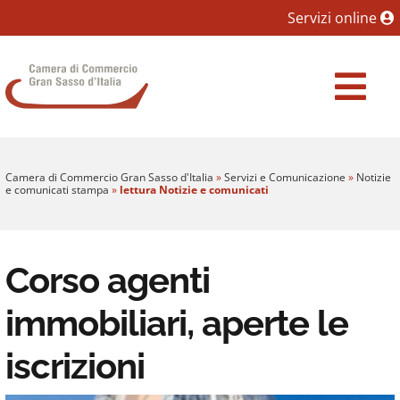
Sezione salto blocchi
Servizi online
Vai al sezione Percorso briciole di pane
Camera di Commercio Gran Sasso d'Italia
Vai al Contenuto principale della pagina
Vai al footer
Camera di Commercio Gran Sasso d'Italia
»
Servizi e Comunicazione
»
Notizie
e comunicati stampa
»
lettura Notizie e comunicati
Corso agenti
immobiliari, aperte le
iscrizioni