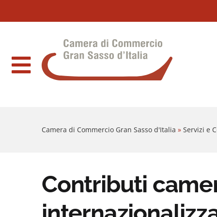
Sezione salto blocchi
Vai al sezione Percorso briciole di pane
Camera di Commercio Gran Sasso d'Italia
Vai al Contenuto principale della pagina
Vai al footer
Camera di Commercio Gran Sasso d'Italia
»
Servizi e
Contributi camer
internazionalizz