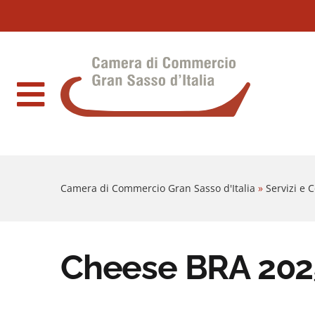
Sezione salto blocchi
Vai al sezione Percorso briciole di pane
Camera di Commercio Gran Sasso d'Italia
Vai al Contenuto principale della pagina
Vai al footer
Camera di Commercio Gran Sasso d'Italia
»
Servizi e
Cheese BRA 2025: 