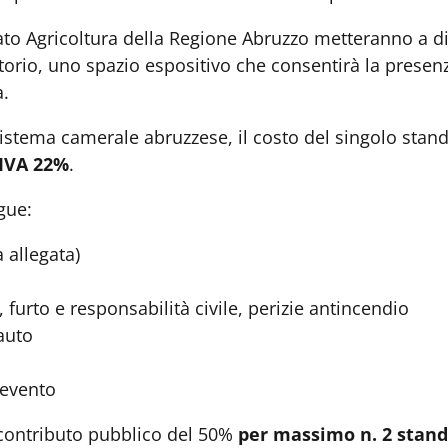
to Agricoltura della Regione Abruzzo metteranno a disp
itorio, uno spazio espositivo che consentirà la prese
a.
sistema camerale abruzzese, il costo del singolo stan
 IVA 22%
.
gue:
 allegata)
 furto e responsabilità civile, perizie antincendio
auto
’evento
 contributo pubblico del 50%
per massimo n. 2 stand