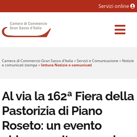
Sezione salto blocchi
Servizi online
Vai al sezione Percorso briciole di pane
Camera di Commercio Gran Sasso d'Italia
Vai al Contenuto principale della pagina
Vai al footer
Camera di Commercio Gran Sasso d'Italia
»
Servizi e Comunicazione
»
Notizie
e comunicati stampa
»
lettura Notizie e comunicati
Al via la 162ª Fiera della
Pastorizia di Piano
Roseto: un evento