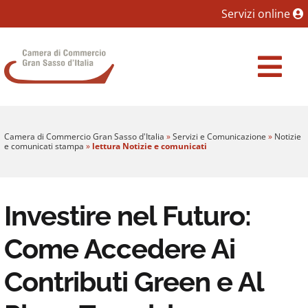
Sezione salto blocchi
Servizi online
Vai al sezione Percorso briciole di pane
Camera di Commercio Gran Sasso d'Italia
Vai al Contenuto principale della pagina
Vai al footer
Camera di Commercio Gran Sasso d'Italia
»
Servizi e Comunicazione
»
Notizie
e comunicati stampa
»
lettura Notizie e comunicati
Investire nel Futuro:
Come Accedere Ai
Contributi Green e Al