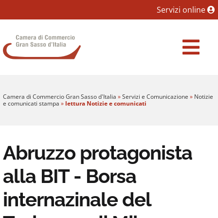
Sezione salto blocchi
Servizi online
Vai al sezione Percorso briciole di pane
Camera di Commercio Gran Sasso d'Italia
Vai al Contenuto principale della pagina
Vai al footer
Camera di Commercio Gran Sasso d'Italia
»
Servizi e Comunicazione
»
Notizie
e comunicati stampa
»
lettura Notizie e comunicati
Abruzzo protagonista
alla BIT - Borsa
internazinale del