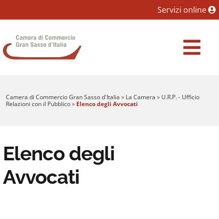
Sezione salto blocchi
Servizi online
Vai al sezione Percorso briciole di pane
Camera di Commercio Gran Sasso d'Italia
Vai al Contenuto principale della pagina
Vai al footer
Camera di Commercio Gran Sasso d'Italia
»
La Camera
»
U.R.P. - Ufficio
Relazioni con il Pubblico
»
Elenco degli Avvocati
Elenco degli
Avvocati