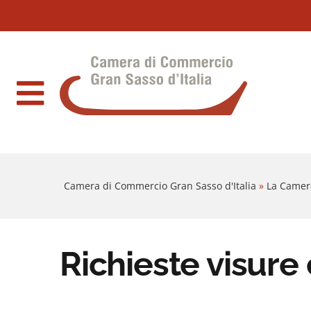
Sezione salto blocchi
Vai al sezione Percorso briciole di pane
Camera di Commercio Gran Sasso d'Italia
Vai al Contenuto principale della pagina
Vai al footer
Camera di Commercio Gran Sasso d'Italia
»
La Camer
Richieste visure 