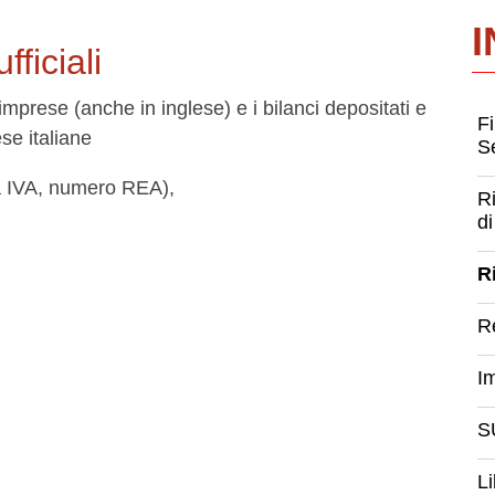
fficiali
imprese (anche in inglese) e i bilanci depositati e
F
ese italiane
Se
tita IVA, numero REA),
Ri
di
R
R
Im
S
Li