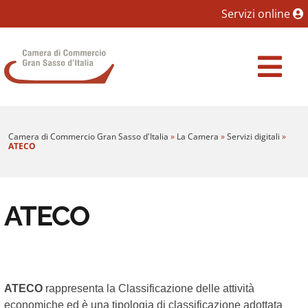
Sezione salto blocchi
Servizi online
Vai al sezione Percorso briciole di pane
Camera di Commercio Gran Sasso d'Italia
Vai al Contenuto principale della pagina
Vai al footer
Camera di Commercio Gran Sasso d'Italia
»
La Camera
»
Servizi digitali
»
ATECO
ATECO
ATECO
rappresenta la Classificazione delle attività
economiche ed è una tipologia di classificazione adottata