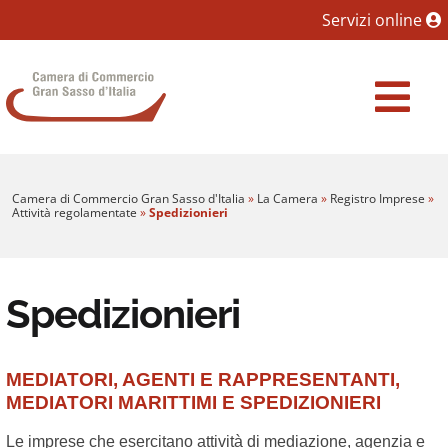
Sezione salto blocchi
Servizi online
Vai al sezione Percorso briciole di pane
Camera di Commercio Gran Sasso d'Italia
Vai al Contenuto principale della pagina
Vai al footer
Camera di Commercio Gran Sasso d'Italia
»
La Camera
»
Registro Imprese
»
Attività regolamentate
»
Spedizionieri
Spedizionieri
MEDIATORI, AGENTI E RAPPRESENTANTI,
MEDIATORI MARITTIMI E SPEDIZIONIERI
Le imprese che esercitano attività di mediazione, agenzia e