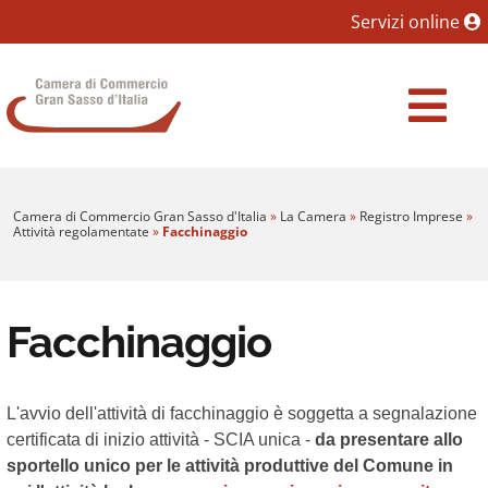
Sezione salto blocchi
Servizi online
Vai al sezione Percorso briciole di pane
Camera di Commercio Gran Sasso d'Italia
Vai al Contenuto principale della pagina
Vai al footer
Camera di Commercio Gran Sasso d'Italia
»
La Camera
»
Registro Imprese
»
Attività regolamentate
»
Facchinaggio
Facchinaggio
L'avvio dell'attività di facchinaggio è soggetta a segnalazione
certificata di inizio attività - SCIA unica -
da presentare allo
sportello unico per le attività produttive del Comune in