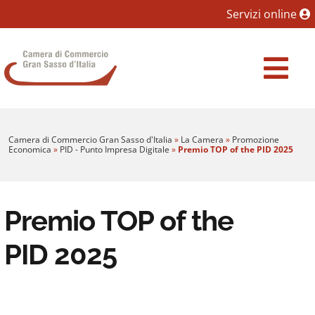
Sezione salto blocchi
Servizi online
Vai al sezione Percorso briciole di pane
Camera di Commercio Gran Sasso d'Italia
Vai al Contenuto principale della pagina
Vai al footer
Camera di Commercio Gran Sasso d'Italia
»
La Camera
»
Promozione
Economica
»
PID - Punto Impresa Digitale
»
Premio TOP of the PID 2025
Premio TOP of the
PID 2025