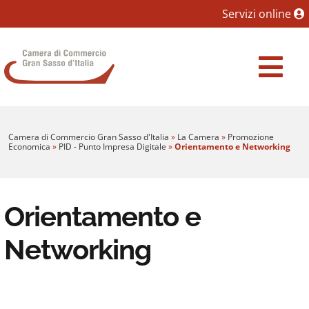
Sezione salto blocchi
Servizi online
Vai al sezione Percorso briciole di pane
Camera di Commercio Gran Sasso d'Italia
Vai al Contenuto principale della pagina
Vai al footer
Camera di Commercio Gran Sasso d'Italia
»
La Camera
»
Promozione
Economica
»
PID - Punto Impresa Digitale
»
Orientamento e Networking
Orientamento e
Networking