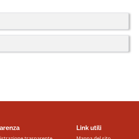
arenza
Link utili
strazione trasparente
Mappa del sito