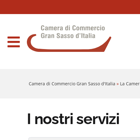
Sezione salto blocchi
Vai al sezione Percorso briciole di pane
Camera di Commercio Gran Sasso d'Italia
Vai al Contenuto principale della pagina
Vai al footer
Camera di Commercio Gran Sasso d'Italia
»
La Camer
I nostri servizi