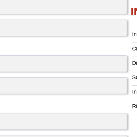
I
Cr
Di
So
I
Ri