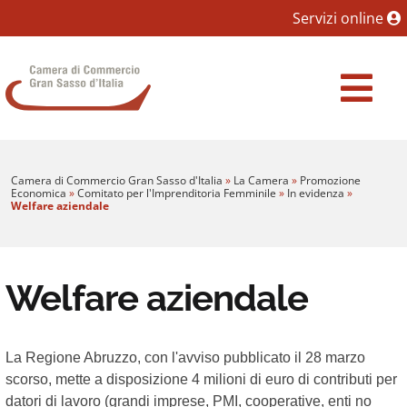
Sezione salto blocchi
Servizi online
Vai al sezione Percorso briciole di pane
Camera di Commercio Gran Sasso d'Italia
Vai al Contenuto principale della pagina
Vai al footer
Camera di Commercio Gran Sasso d'Italia
»
La Camera
»
Promozione
Economica
»
Comitato per l'Imprenditoria Femminile
»
In evidenza
»
Welfare aziendale
Welfare aziendale
La Regione Abruzzo, con l'avviso pubblicato il 28 marzo
scorso, mette a disposizione 4 milioni di euro di contributi per
datori di lavoro (grandi imprese, PMI, cooperative, enti no