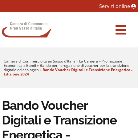
Sezione salto blocchi
Servizi online
Vai al sezione Percorso briciole di pane
Camera di Commercio Gran Sasso d'Italia
Vai al Contenuto principale della pagina
Vai al footer
Camera di Commercio Gran Sasso d'Italia
»
La Camera
»
Promozione
Economica
»
Bandi
»
Bando per l'erogazione di voucher per la transizione
digitale ed ecologica
»
Bando Voucher Digitali e Transizione Energetica -
Edizione 2024
Bando Voucher
Digitali e Transizione
Energetica -