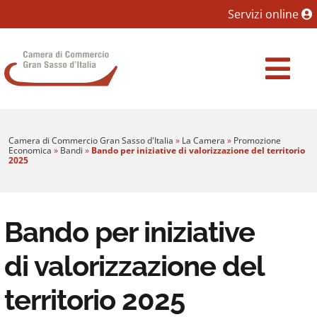
Sezione salto blocchi
Servizi online
Vai al sezione Percorso briciole di pane
Camera di Commercio Gran Sasso d'Italia
Vai al Contenuto principale della pagina
Vai al footer
Camera di Commercio Gran Sasso d'Italia
»
La Camera
»
Promozione
Economica
»
Bandi
»
Bando per iniziative di valorizzazione del territorio
2025
Bando per iniziative
di valorizzazione del
territorio 2025