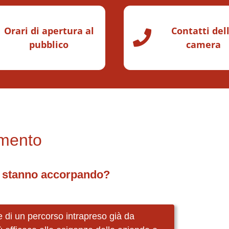
Orari di apertura al
Contatti del
pubblico
camera
amento
i stanno accorpando?
 di un percorso intrapreso già da