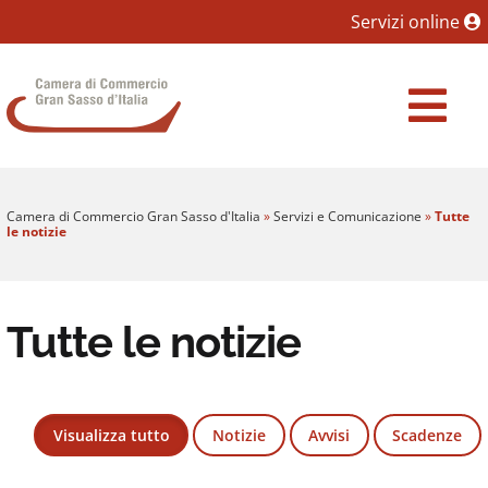
Sezione salto blocchi
Servizi online
Vai al sezione Percorso briciole di pane
Camera di Commercio Gran Sasso d'Italia
Vai al Contenuto principale della pagina
Vai al footer
Camera di Commercio Gran Sasso d'Italia
»
Servizi e Comunicazione
»
Tutte
le notizie
Tutte le notizie
Visualizza tutto
Notizie
Avvisi
Scadenze