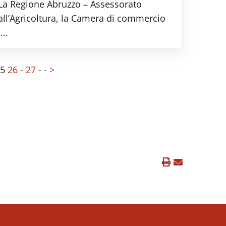
La Regione Abruzzo – Assessorato
all’Agricoltura, la Camera di commercio
....
5
26
-
27
-
-
>