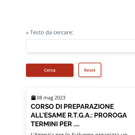
» Testo da cercare:
08 mag 2023
CORSO DI PREPARAZIONE
ALL'ESAME R.T.G.A.: PROROGA
TERMINI PER ....
L’Agenzia per lo Sviluppo organizza un