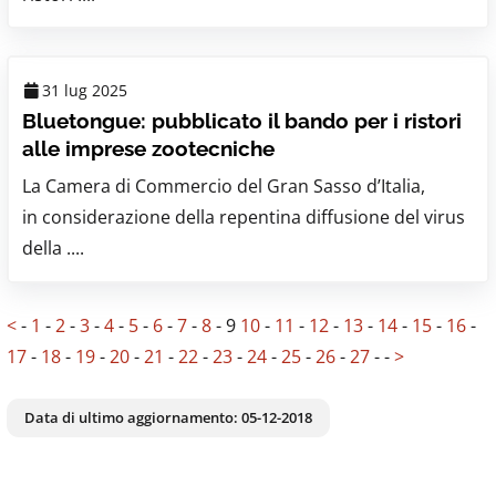
31 lug 2025
Bluetongue: pubblicato il bando per i ristori
alle imprese zootecniche
La Camera di Commercio del Gran Sasso d’Italia,
in considerazione della repentina diffusione del virus
della ....
<
-
1
-
2
-
3
-
4
-
5
-
6
-
7
-
8
-
9
10
-
11
-
12
-
13
-
14
-
15
-
16
-
17
-
18
-
19
-
20
-
21
-
22
-
23
-
24
-
25
-
26
-
27
-
-
>
Data di ultimo aggiornamento:
05-12-2018