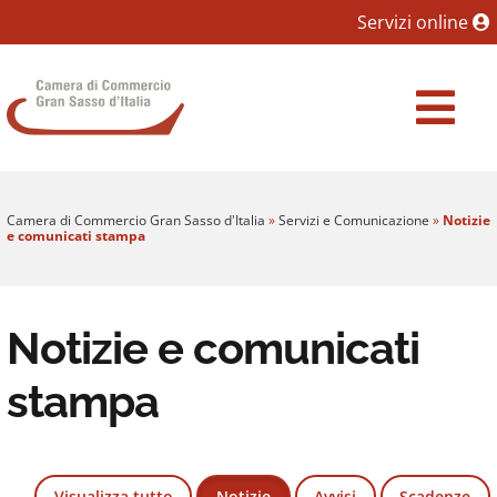
Sezione salto blocchi
Servizi online
Vai al sezione Percorso briciole di pane
Camera di Commercio Gran Sasso d'Italia
Vai al Contenuto principale della pagina
Vai al footer
Camera di Commercio Gran Sasso d'Italia
»
Servizi e Comunicazione
»
Notizie
e comunicati stampa
Notizie e comunicati
stampa
Visualizza tutto
Notizie
Avvisi
Scadenze