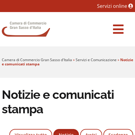
Sezione salto blocchi
Servizi online
Vai al sezione Percorso briciole di pane
Camera di Commercio Gran Sasso d'Italia
Vai al Contenuto principale della pagina
Vai al footer
Camera di Commercio Gran Sasso d'Italia
»
Servizi e Comunicazione
»
Notizie
e comunicati stampa
Notizie e comunicati
stampa
Visualizza tutto
Notizie
Avvisi
Scadenze