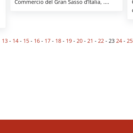
Commercio del Gran Sasso d’Italia, ....
-
13
-
14
-
15
-
16
-
17
-
18
-
19
-
20
-
21
-
22
-
23
24
-
25