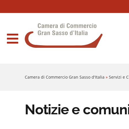
Sezione salto blocchi
Vai al sezione Percorso briciole di pane
Camera di Commercio Gran Sasso d'Italia
Vai al Contenuto principale della pagina
Vai al footer
Camera di Commercio Gran Sasso d'Italia
»
Servizi e
Notizie e comun