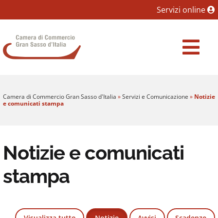
Sezione salto blocchi
Servizi online
Vai al sezione Percorso briciole di pane
Camera di Commercio Gran Sasso d'Italia
Vai al Contenuto principale della pagina
Vai al footer
Camera di Commercio Gran Sasso d'Italia
»
Servizi e Comunicazione
»
Notizie
e comunicati stampa
Notizie e comunicati
stampa
Visualizza tutto
Notizie
Avvisi
Scadenze