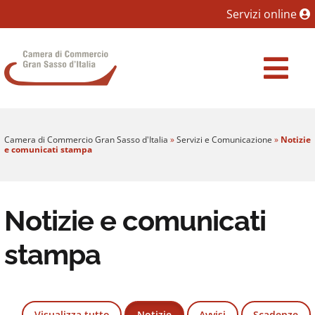
Sezione salto blocchi
Servizi online
Vai al sezione Percorso briciole di pane
Camera di Commercio Gran Sasso d'Italia
Vai al Contenuto principale della pagina
Vai al footer
Camera di Commercio Gran Sasso d'Italia
»
Servizi e Comunicazione
»
Notizie
e comunicati stampa
Notizie e comunicati
stampa
Visualizza tutto
Notizie
Avvisi
Scadenze