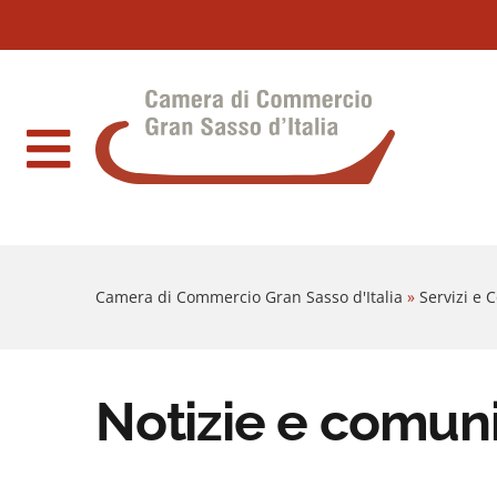
Sezione salto blocchi
Vai al sezione Percorso briciole di pane
Camera di Commercio Gran Sasso d'Italia
Vai al Contenuto principale della pagina
Vai al footer
Camera di Commercio Gran Sasso d'Italia
»
Servizi e
Notizie e comun