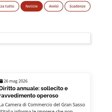
zza tutto
Notizie
Avvisi
Scadenze
26 mag 2026
Diritto annuale: sollecito e
ravvedimento operoso
La Camera di Commercio del Gran Sasso
d'Italia informa le imprese che non