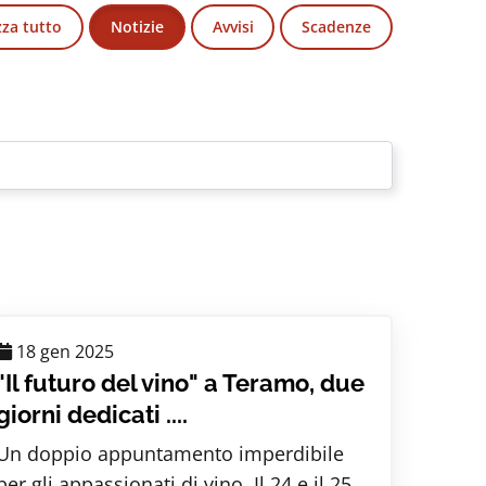
zza tutto
Notizie
Avvisi
Scadenze
18 gen 2025
"Il futuro del vino" a Teramo, due
giorni dedicati ....
Un doppio appuntamento imperdibile
per gli appassionati di vino. Il 24 e il 25