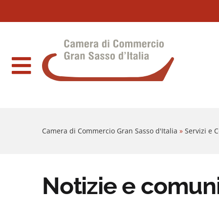
Sezione salto blocchi
Vai al sezione Percorso briciole di pane
Camera di Commercio Gran Sasso d'Italia
Vai al Contenuto principale della pagina
Vai al footer
Camera di Commercio Gran Sasso d'Italia
»
Servizi e
Notizie e comun