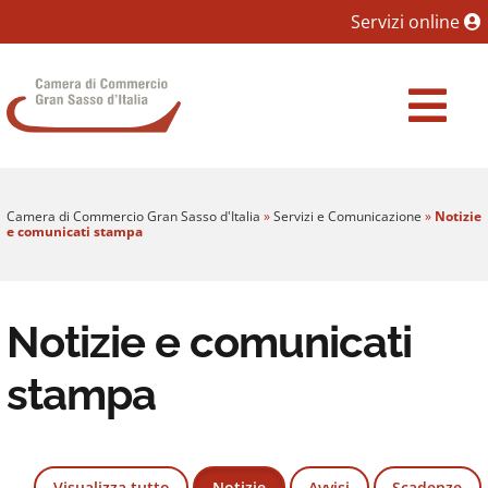
Sezione salto blocchi
Servizi online
Vai al sezione Percorso briciole di pane
Camera di Commercio Gran Sasso d'Italia
Vai al Contenuto principale della pagina
Vai al footer
Camera di Commercio Gran Sasso d'Italia
»
Servizi e Comunicazione
»
Notizie
e comunicati stampa
Notizie e comunicati
stampa
Visualizza tutto
Notizie
Avvisi
Scadenze