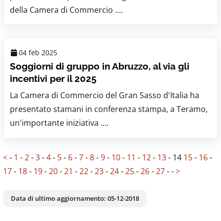
della Camera di Commercio ....
04 feb 2025
Soggiorni di gruppo in Abruzzo, al via gli
incentivi per il 2025
La Camera di Commercio del Gran Sasso d'Italia ha
presentato stamani in conferenza stampa, a Teramo,
un'importante iniziativa ....
<
-
1
-
2
-
3
-
4
-
5
-
6
-
7
-
8
-
9
-
10
-
11
-
12
-
13
-
14
15
-
16
-
17
-
18
-
19
-
20
-
21
-
22
-
23
-
24
-
25
-
26
-
27
-
-
>
Data di ultimo aggiornamento:
05-12-2018