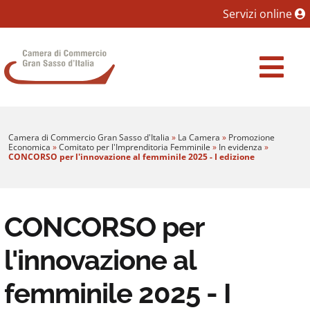
Sezione salto blocchi
Servizi online
Vai al sezione Percorso briciole di pane
Camera di Commercio Gran Sasso d'Italia
Vai al Contenuto principale della pagina
Vai al footer
Camera di Commercio Gran Sasso d'Italia
»
La Camera
»
Promozione
Economica
»
Comitato per l'Imprenditoria Femminile
»
In evidenza
»
CONCORSO per l'innovazione al femminile 2025 - I edizione
CONCORSO per
l'innovazione al
femminile 2025 - I